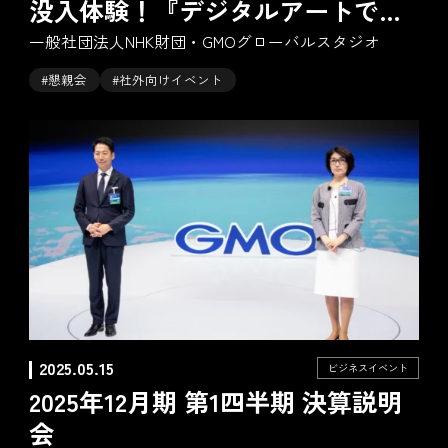
没入体験！『デジタルアートで蘇
る日本の記憶』
一般社団法人NHK財団・GMOグローバルスタジオ
#懇親会
#社外向けイベント
2025.05.15
ビジネスイベント
2025年12月期 第1四半期 決算説明
会