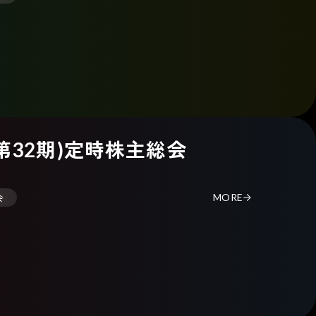
(第32期)定時株主総会
会
MORE