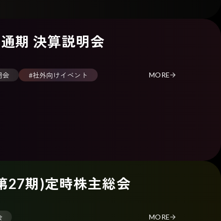
期 通期 決算説明会
明会
#社外向けイベント
MORE
(第27期)定時株主総会
会
MORE