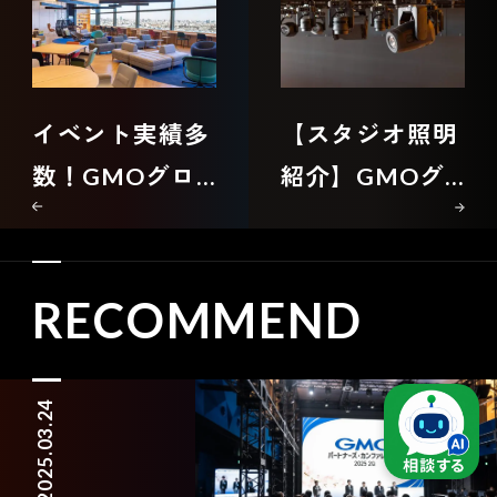
イベント実績多
【スタジオ照明
数！GMOグロ
紹介】GMOグ
ーバルスタジオ
ローバルスタジ
が選ばれる理由
オを支える常設
と上質な会場設
ライティング機
RECOMMEND
備を徹底解説
材とは？
2025.03.24