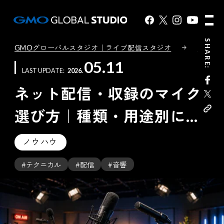
SHARE:
GMOグローバルスタジオ｜ライブ配信スタジオ
コンテ
05.11
LAST UPDATE
2026
ネット配信・収録のマイク
選び方｜種類・用途別に現
場目線で解説
ノウハウ
#テクニカル
#配信
#音響