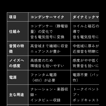
項目
コンデンサーマイク
ダイナミックマイ
コンデンサー（静電容
コイルと磁石の電
仕組み
量）の変化で
導で
音を電気信号に変換
音を電気信号に変
音質の特
高音域まで繊細に収音
中低域に厚みがあ
徴
ニュアンスが豊か
近接音を明瞭に収
ノイズへ
高感度のため
感度がやや低く
の感度
環境音も拾いやすい
背景音を拾いにく
ファンタム電源
電源不要（パッシ
電源
（48V）が必要
作）
ナレーション・楽器収
トークイベント・
主な用途
録・
ブ・
インタビュー収録
ポッドキャスト